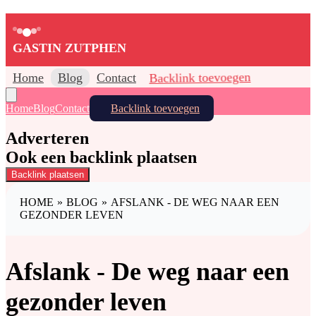
GASTIN ZUTPHEN
Home
Blog
Contact
Backlink toevoegen
Home
Blog
Contact
Backlink toevoegen
Adverteren
Ook een backlink plaatsen
Backlink plaatsen
HOME
»
BLOG
»
AFSLANK - DE WEG NAAR EEN
GEZONDER LEVEN
Afslank - De weg naar een
gezonder leven